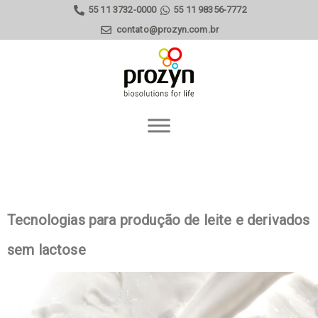
55 11 3732-0000
55 11 98356-7772
contato@prozyn.com.br
Tecnologias para produção de leite e derivados
sem lactose