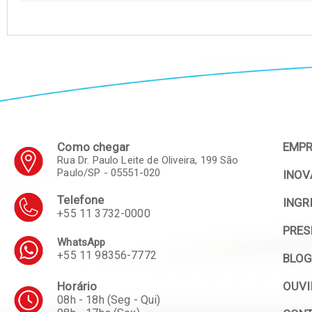
Como chegar
EMP
Rua Dr. Paulo Leite de Oliveira, 199 São
Paulo/SP - 05551-020
INO
Telefone
INGR
+55 11 3732-0000
PRES
WhatsApp
+55 11 98356-7772
BLO
Horário
OUVI
08h - 18h (Seg - Qui)