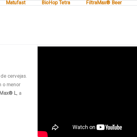
Matufast
BioHop Tetra
FiltraMax® Beer
 de cervejas.
om o menor
rMax® L
, a