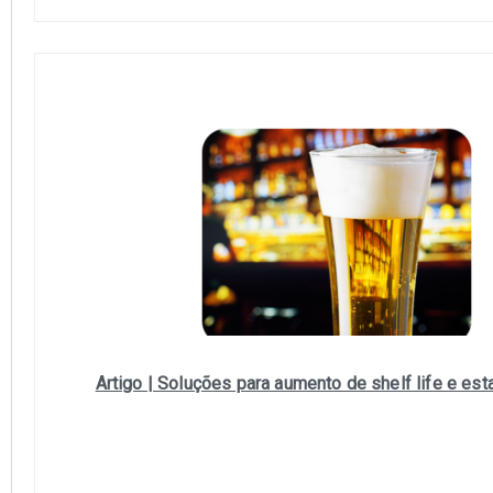
Artigo | Soluç
õ
es para aumento de shelf life e est