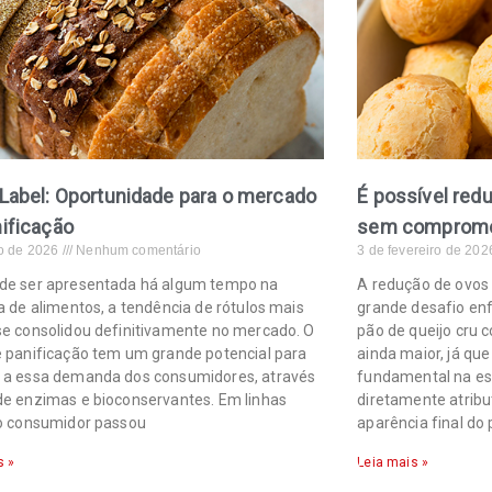
Label: Oportunidade para o mercado
É possível red
ificação
sem compromet
o de 2026
Nenhum comentário
3 de fevereiro de 20
de ser apresentada há algum tempo na
A redução de ovos
ia de alimentos, a tendência de rótulos mais
grande desafio enf
se consolidou definitivamente no mercado. O
pão de queijo cru 
e panificação tem um grande potencial para
ainda maior, já qu
 a essa demanda dos consumidores, através
fundamental na es
de enzimas e bioconservantes. Em linhas
diretamente atribu
 o consumidor passou
aparência final do
s »
Leia mais »