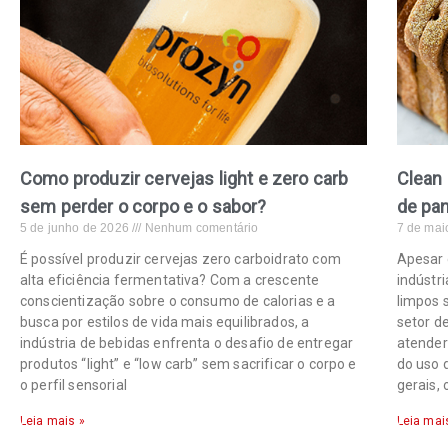
Como produzir cervejas light e zero carb
Clean 
sem perder o corpo e o sabor?
de pan
5 de junho de 2026
Nenhum comentário
7 de mai
É possível produzir cervejas zero carboidrato com
Apesar 
alta eficiência fermentativa? Com a crescente
indústr
conscientização sobre o consumo de calorias e a
limpos 
busca por estilos de vida mais equilibrados, a
setor d
indústria de bebidas enfrenta o desafio de entregar
atender
produtos “light” e “low carb” sem sacrificar o corpo e
do uso 
o perfil sensorial
gerais,
Leia mais »
Leia mai